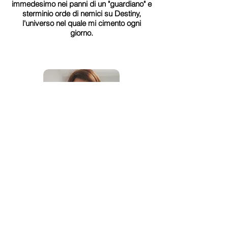
immedesimo nei panni di un "guardiano" e
sterminio orde di nemici su Destiny,
l'universo nel quale mi cimento ogni
giorno.
Katia
Il mio viaggio nel mondo videoludico è
iniziato nel 1994, in un’epoca di pixel e
manuali d'istruzioni cartacei, da allora non